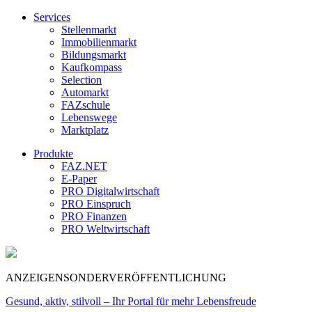
Services
Stellenmarkt
Immobilienmarkt
Bildungsmarkt
Kaufkompass
Selection
Automarkt
FAZschule
Lebenswege
Marktplatz
Produkte
FAZ.NET
E-Paper
PRO Digitalwirtschaft
PRO Einspruch
PRO Finanzen
PRO Weltwirtschaft
ANZEIGENSONDERVERÖFFENTLICHUNG
Gesund, aktiv, stilvoll – Ihr Portal für mehr Lebensfreude