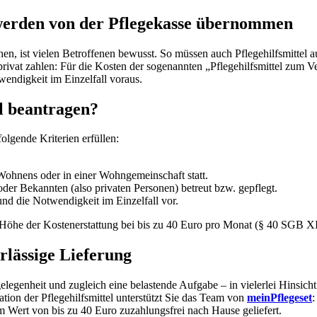
 werden von der Pflegekasse übernommen
, ist vielen Betroffenen bewusst. So müssen auch Pflegehilfsmittel auf
privat zahlen: Für die Kosten der sogenannten „Pflegehilfsmittel zum 
endigkeit im Einzelfall voraus.
l beantragen?
olgende Kriterien erfüllen:
 Wohnens oder in einer Wohngemeinschaft statt.
er Bekannten (also privaten Personen) betreut bzw. gepflegt.
und die Notwendigkeit im Einzelfall vor.
 Höhe der Kostenerstattung bei bis zu 40 Euro pro Monat (§ 40 SGB XI
rlässige Lieferung
legenheit und zugleich eine belastende Aufgabe – in vielerlei Hinsich
on der Pflegehilfsmittel unterstützt Sie das Team von
meinPflegeset
:
im Wert von bis zu 40 Euro zuzahlungsfrei nach Hause geliefert.