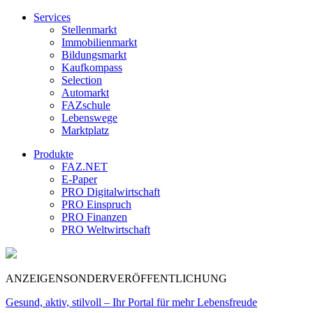
Services
Stellenmarkt
Immobilienmarkt
Bildungsmarkt
Kaufkompass
Selection
Automarkt
FAZschule
Lebenswege
Marktplatz
Produkte
FAZ.NET
E-Paper
PRO Digitalwirtschaft
PRO Einspruch
PRO Finanzen
PRO Weltwirtschaft
ANZEIGENSONDERVERÖFFENTLICHUNG
Gesund, aktiv, stilvoll – Ihr Portal für mehr Lebensfreude