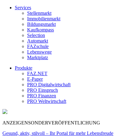
Services
Stellenmarkt
Immobilienmarkt
Bildungsmarkt
Kaufkompass
Selection
Automarkt
FAZschule
Lebenswege
Marktplatz
Produkte
FAZ.NET
E-Paper
PRO Digitalwirtschaft
PRO Einspruch
PRO Finanzen
PRO Weltwirtschaft
ANZEIGENSONDERVERÖFFENTLICHUNG
Gesund, aktiv, stilvoll – Ihr Portal für mehr Lebensfreude