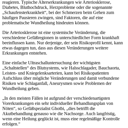
reagieren. Typische Alterserkrankungen wie Arteriosklerose,
Diabetes, Bluthochdruck, Herzprobleme oder die sogenannte
„Schaufensterkrankheit“, bei der Schmerzen beim Gehen zum
häufigen Pausieren zwingen, sind Faktoren, die auf eine
problematische Wundheilung hindeuten können.
Die Arteriosklerose ist eine systemische Veränderung, die
verschiedene Gefäßregionen in unterschiedlicher Form krankhaft
beeinflussen kann. Nur derjenige, der sein Risikoprofil kennt, kann
etwas dagegen tun, dass aus diesen Veränderungen weitere
Erkrankungen entstehen.
Eine einfache Ultraschalluntersuchung der wichtigsten
„Schaltstellen“ des Blutsystems, wie Halsschlagader, Bauchaorta,
Leisten- und Kniegelenksarterien, kann bei Risikopatienten
Aufschluss über mögliche Veränderungen und damit verbundene
Risiken wie Schlaganfall, Aneurysmen sowie Problemen der
Wundheilung geben.
„In den meisten Fällen ist aufgrund der verschiedenartigsten
Vorerkrankungen ein sehr individueller Behandlungsplan von
Nöten“, so Gefäßspezialist Ghotbi, „dies betrifft die
Akutbehandlung genauso wie die Nachsorge. Auch langfristig,
wenn eine Heilung geglückt ist, muss eine regelmäßige Kontrolle
erfolgen.“