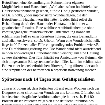
Betroffenen eine Behandlung im Rahmen ihrer eigenen
Möglichkeiten und Hausmittel. „Wir haben schon hochinfektiöse
Unterschenkelwunden gesehen, auf die Honig gestrichen wurde“,
so Dr. Ghotbi, „oder improvisierte Wundauflagen, die der
Betroffene im Haushalt vorrätig hatte“. Leider führt selbst die
Behandlung durch den Haus- oder Hautarzt nicht immer zum
gewünschten Resultat. Eine wahllose Antibiotikatherapie ohne
vorausgegangene, mikrobakterielle Untersuchung könne im
schlimmsten Fall zu einer Resistenz führen, die eine Behandlung
zusätzlich erschwere, so Dr. Ghotbi. Wenn eine Wunde nicht heilt,
liege in 90 Prozent aller Fälle ein grundlegendes Problem wie z.B.
eine Durchblutungsstörung vor. Die Wunde wird nicht ausreichend
mit den notwendigen Blutbestandteilen versorgt, um eine Heilung
zu gewährleisten. Dies führt häufig zur Ansiedlung von Keimen, die
sich im gesamten Blutsystem ausbreiten. Dies kann im schlimmsten
Fall zu einer lebensbedrohlichen Blutvergiftung führen oder auch
eine Amputation des betroffenen Körperteils notwendig machen.
Spätestens nach 14 Tagen zum Gefäßspezialisten
„Unser Problem ist, dass Patienten oft erst sechs Wochen nach der
Diagnose einer chronischen Wunde zu uns kommen. Oft haben sie
bereits eine missglückte Antibiotikatherapie hinter sich. Bei 80
Prozent dieser Patienten zeigt sich eine deutliche Infektion des