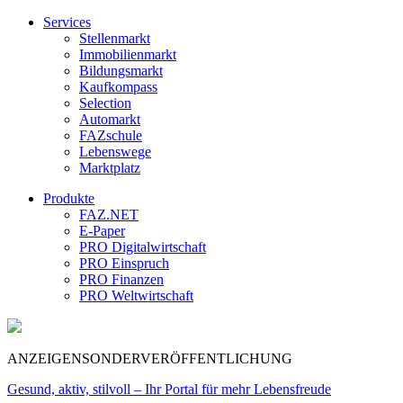
Services
Stellenmarkt
Immobilienmarkt
Bildungsmarkt
Kaufkompass
Selection
Automarkt
FAZschule
Lebenswege
Marktplatz
Produkte
FAZ.NET
E-Paper
PRO Digitalwirtschaft
PRO Einspruch
PRO Finanzen
PRO Weltwirtschaft
ANZEIGENSONDERVERÖFFENTLICHUNG
Gesund, aktiv, stilvoll – Ihr Portal für mehr Lebensfreude