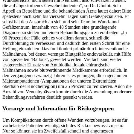
Wundbereichs, nicht selten mit Nekrosen, also schwarzen Stellen,
die auf abgestorbenes Gewebe hindeuten“, so Dr. Ghotbi. Sein
Appell an Betroffene und die behandelnden Ärzte lautet daher: Bitte
spätestens nach zehn bis vierzehn Tagen zum Gefäßspezialisten. Er
selbst hat den Anspruch an sich und sein Team im Wund- und
Gefäßzentrum, innerhalb von 48 Stunden eine grundlegende
Diagnose zu stellen und einen Behandlungsplan zu erarbeiten. „In
90 Prozent der Fälle geht es vor allem darum, schnell die
Durchblutung zu verbessern und dadurch den ersten Schritt für eine
Heilung einzuleiten. Das funktioniert primär durch interventionelle
Maßnahmen, bei denen verengte Blutgefäße endovaskulär, mit Hilfe
von speziellen ‘Ballons‘, geweitet werden. Vielfach sind weiter
testgerechter Einsatz von Antibiotika, lokale chirurgische
Maßnahmen sowie blutverdünnende Medikamente erforderlich. In
den vergangenen zwanzig Jahren ist es gelungen, die sogenannten
Majoramputationen (Amputationen der unteren Extremitäten
oberhalb der Knöchelregion) um 25 Prozent zu reduzieren. Auch die
Anzahl von Venenbypässen konnte durch die Anwendung moderner
Behandlungsverfahren deutlich gesenkt werden.
Vorsorge und Information für Risikogruppen
Um Komplikationen durch offene Wunden vorzubeugen, ist es für
vorbelastete Patienten wichtig, sich des Risikos bewusst zu sein.
Nur so können sie im Zweifelsfall schnell und angemessen