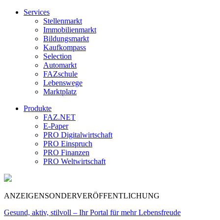
Services
Stellenmarkt
Immobilienmarkt
Bildungsmarkt
Kaufkompass
Selection
Automarkt
FAZschule
Lebenswege
Marktplatz
Produkte
FAZ.NET
E-Paper
PRO Digitalwirtschaft
PRO Einspruch
PRO Finanzen
PRO Weltwirtschaft
ANZEIGENSONDERVERÖFFENTLICHUNG
Gesund, aktiv, stilvoll – Ihr Portal für mehr Lebensfreude